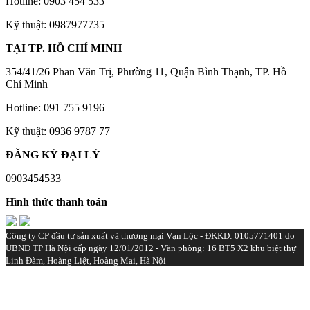
Hotline: 0903 454 533
Kỹ thuật: 0987977735
TẠI TP. HỒ CHÍ MINH
354/41/26 Phan Văn Trị, Phường 11, Quận Bình Thạnh, TP. Hồ
Chí Minh
Hotline: 091 755 9196
Kỹ thuật: 0936 9787 77
ĐĂNG KÝ ĐẠI LÝ
0903454533‬
Hình thức thanh toán
Công ty CP đầu tư sản xuất và thương mại Vạn Lộc - ĐKKD: 0105771401 do
UBND TP Hà Nội cấp ngày 12/01/2012 - Văn phòng: 16 BT5 X2 khu biệt thự
Linh Đàm, Hoàng Liệt, Hoàng Mai, Hà Nội