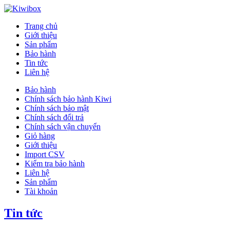
Trang chủ
Giới thiệu
Sản phẩm
Bảo hành
Tin tức
Liên hệ
Bảo hành
Chính sách bảo hành Kiwi
Chính sách bảo mật
Chính sách đổi trả
Chính sách vận chuyển
Giỏ hàng
Giới thiệu
Import CSV
Kiểm tra bảo hành
Liên hệ
Sản phẩm
Tài khoản
Tin tức