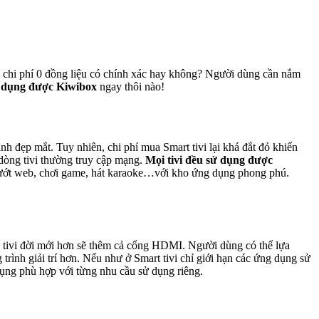
i chi phí 0 đồng liệu có chính xác hay không? Người dùng cần nắm
sử dụng được Kiwibox
ngay thôi nào!
nh đẹp mắt. Tuy nhiên, chi phí mua Smart tivi lại khá đắt đỏ khiến
 dòng tivi thường truy cập mạng.
Mọi tivi đều sử dụng được
e, lướt web, chơi game, hát karaoke…với kho ứng dụng phong phú.
g tivi đời mới hơn sẽ thêm cả cổng HDMI. Người dùng có thể lựa
rình giải trí hơn. Nếu như ở Smart tivi chỉ giới hạn các ứng dụng sử
ụng phù hợp với từng nhu cầu sử dụng riêng.