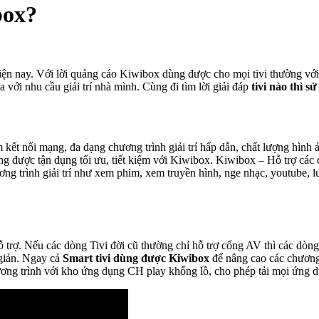
box?
hiện nay. Với lời quảng cáo Kiwibox dùng được cho mọi tivi thường vớ
a với nhu cầu giải trí nhà mình. Cùng đi tìm lời giải đáp
tivi nào thì 
kết nối mạng, đa dạng chương trình giải trí hấp dẫn, chất lượng hình ả
ng được tận dụng tối ưu, tiết kiệm với Kiwibox. Kiwibox – Hỗ trợ các
hương trình giải trí như xem phim, xem truyền hình, nge nhạc, youtub
trợ. Nếu các dòng Tivi đời cũ thường chỉ hỗ trợ cổng AV thì các dòn
giản. Ngay cả
Smart tivi dùng được Kiwibox
để nâng cao các chương t
ơng trình với kho ứng dụng CH play khổng lồ, cho phép tải mọi ứng d