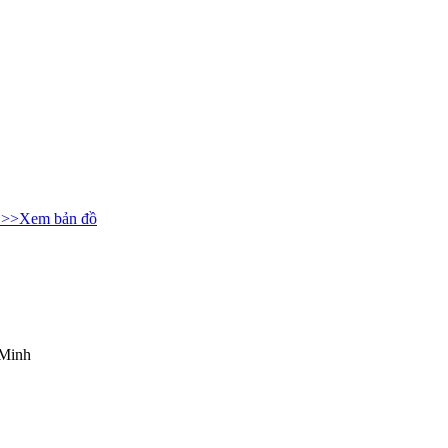
>>Xem bản đồ
 Minh