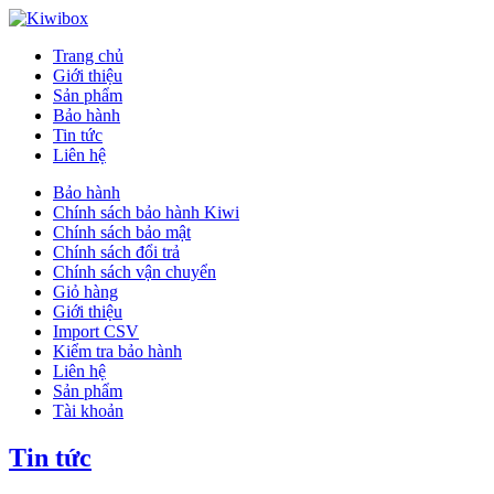
Trang chủ
Giới thiệu
Sản phẩm
Bảo hành
Tin tức
Liên hệ
Bảo hành
Chính sách bảo hành Kiwi
Chính sách bảo mật
Chính sách đổi trả
Chính sách vận chuyển
Giỏ hàng
Giới thiệu
Import CSV
Kiểm tra bảo hành
Liên hệ
Sản phẩm
Tài khoản
Tin tức