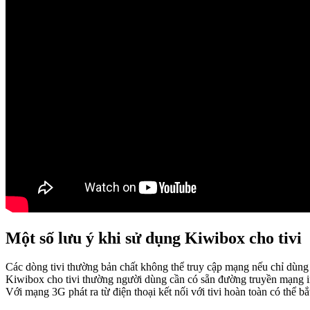
Một số lưu ý khi sử dụng Kiwibox cho tivi
Các dòng tivi thường bản chất không thể truy cập mạng nếu chỉ dùng 
Kiwibox cho tivi thường người dùng cần có sẵn đường truyền mạng int
Với mạng 3G phát ra từ điện thoại kết nối với tivi hoàn toàn có thể 