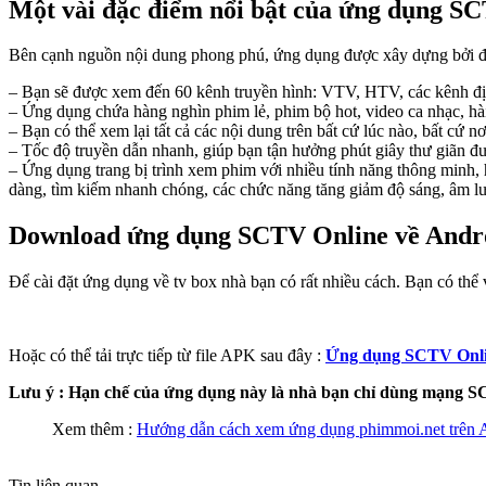
Một vài đặc điểm nổi bật của ứng dụng S
Bên cạnh nguồn nội dung phong phú, ứng dụng được xây dựng bởi đội
– Bạn sẽ được xem đến 60 kênh truyền hình: VTV, HTV, các kênh địa
– Ứng dụng chứa hàng nghìn phim lẻ, phim bộ hot, video ca nhạc, hài
– Bạn có thể xem lại tất cả các nội dung trên bất cứ lúc nào, bất cứ 
– Tốc độ truyền dẫn nhanh, giúp bạn tận hưởng phút giây thư giãn đư
– Ứng dụng trang bị trình xem phim với nhiều tính năng thông minh, 
dàng, tìm kiếm nhanh chóng, các chức năng tăng giảm độ sáng, âm lư
Download ứng dụng SCTV Online về Andr
Để cài đặt ứng dụng về tv box nhà bạn có rất nhiều cách. Bạn có thể 
Hoặc có thể tải trực tiếp từ file APK sau đây :
Ứng dụng SCTV Onl
Lưu ý : Hạn chế của ứng dụng này là nhà bạn chỉ dùng mạng SC
Xem thêm :
Hướng dẫn cách xem ứng dụng phimmoi.net trên 
Tin liên quan