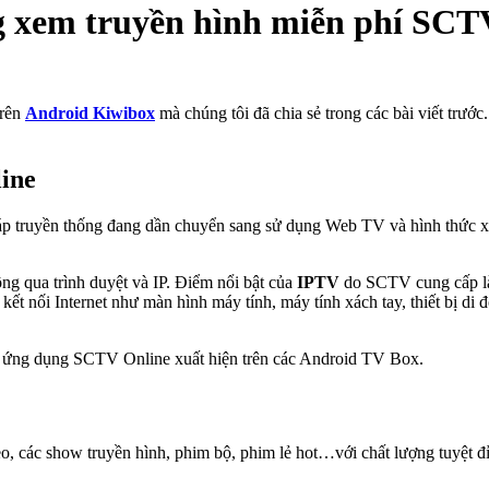
 xem truyền hình miễn phí SCT
trên
Android Kiwibox
mà chúng tôi đã chia sẻ trong các bài viết tr
ine
h cáp truyền thống đang dần chuyển sang sử dụng Web TV và hình thức 
ng qua trình duyệt và IP. Điểm nổi bật của
IPTV
do SCTV cung cấp là
 kết nối Internet như màn hình máy tính, máy tính xách tay, thiết bị d
ếu ứng dụng SCTV Online xuất hiện trên các Android TV Box.
 các show truyền hình, phim bộ, phim lẻ hot…với chất lượng tuyệt đỉ