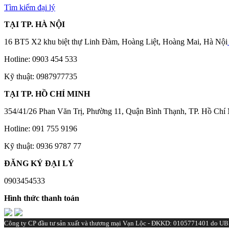
Tìm kiếm đại lý
TẠI TP. HÀ NỘI
16 BT5 X2 khu biệt thự Linh Đàm, Hoàng Liệt, Hoàng Mai, Hà Nội
Hotline: 0903 454 533
Kỹ thuật: 0987977735
TẠI TP. HỒ CHÍ MINH
354/41/26 Phan Văn Trị, Phường 11, Quận Bình Thạnh, TP. Hồ Chí
Hotline: 091 755 9196
Kỹ thuật: 0936 9787 77
ĐĂNG KÝ ĐẠI LÝ
0903454533‬
Hình thức thanh toán
Công ty CP đầu tư sản xuất và thương mại Vạn Lộc - ĐKKD: 0105771401 do UBN