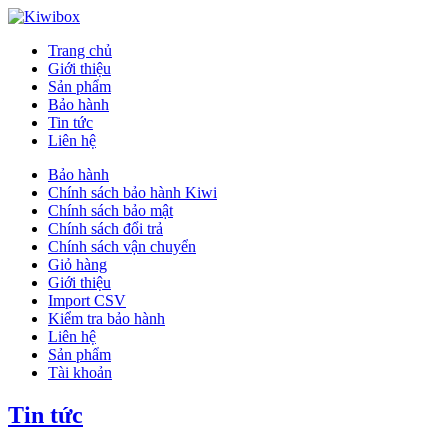
Trang chủ
Giới thiệu
Sản phẩm
Bảo hành
Tin tức
Liên hệ
Bảo hành
Chính sách bảo hành Kiwi
Chính sách bảo mật
Chính sách đổi trả
Chính sách vận chuyển
Giỏ hàng
Giới thiệu
Import CSV
Kiểm tra bảo hành
Liên hệ
Sản phẩm
Tài khoản
Tin tức