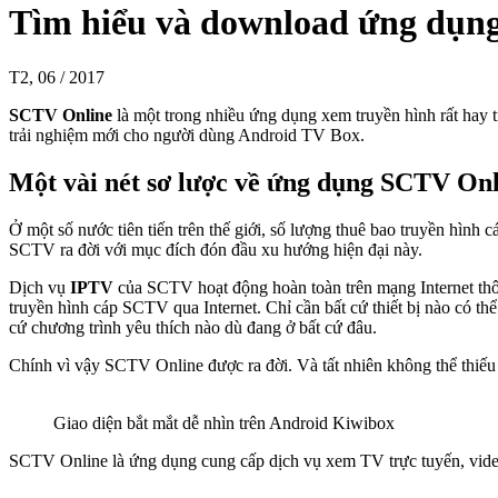
Tìm hiểu và download ứng dụng
T2, 06 / 2017
SCTV Online
là một trong nhiều ứng dụng xem truyền hình rất hay 
trải nghiệm mới cho người dùng Android TV Box.
Một vài nét sơ lược về ứng dụng SCTV Onl
Ở một số nước tiên tiến trên thế giới, số lượng thuê bao truyền hìn
SCTV ra đời với mục đích đón đầu xu hướng hiện đại này.
Dịch vụ
IPTV
của SCTV hoạt động hoàn toàn trên mạng Internet thô
truyền hình cáp SCTV qua Internet. Chỉ cần bất cứ thiết bị nào có thể
cứ chương trình yêu thích nào dù đang ở bất cứ đâu.
Chính vì vậy SCTV Online được ra đời. Và tất nhiên không thể thi
Giao diện bắt mắt dễ nhìn trên Android Kiwibox
SCTV Online là ứng dụng cung cấp dịch vụ xem TV trực tuyến, video,