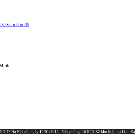
>>Xem bản đồ
 Minh
D TP Hà Nội cấp ngày 12/01/2012 - Văn phòng: 16 BT5 X2 khu biệt thự Linh Đà