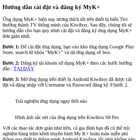
Hướng dẫn cài đặt và đăng ký MyK+
Ứng dụng MyK+ hiện nay tương thích tốt trên thiết bị biến Tivi
thường thành TV thông minh của Kiwibox. Sau đây, chúng tôi sẽ
hướng dẫn cho bạn quy trình cài đặt và đăng ký ứng dụng MyK+
đơn giản nhất.
Bước 1:
Để cài đặt ứng dụng, bạn vào kho ứng dụng Google Play
Store, search từ khóa “MyK+” và tải ứng dụng về box.
Bước 2:
Đăng ký tài khoản sử dụng MyK+ theo các bước hướng
dẫn :
TẠI ĐÂY
Bước 3:
Mở ứng dụng trên thiết bị Android Kiwibox đã được cài
đặt và đăng nhập với Username và Password đăng ký ở bước 2.
Trải nghiệm ứng dụng ngay thôi nào
Hình ảnh sắc nét của ứng dụng trên Kiwibox S8 Pro
Với các thao tác đơn giản như trên, cả gia đình bạn đã có thể trải
nghiệm hàng trăm kênh truyền hình My K+ hoàn toàn miễn phí
thông qua thiết bị thông minh Android Kiwibox rồi phải không nào.