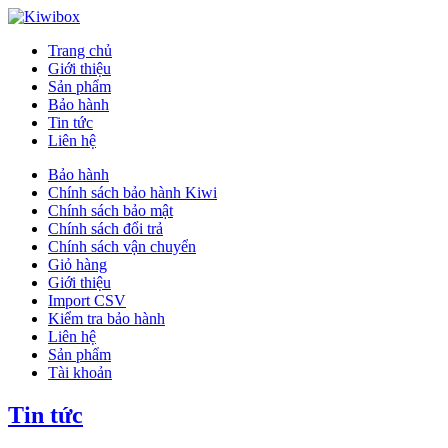
Trang chủ
Giới thiệu
Sản phẩm
Bảo hành
Tin tức
Liên hệ
Bảo hành
Chính sách bảo hành Kiwi
Chính sách bảo mật
Chính sách đổi trả
Chính sách vận chuyển
Giỏ hàng
Giới thiệu
Import CSV
Kiểm tra bảo hành
Liên hệ
Sản phẩm
Tài khoản
Tin tức