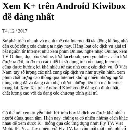
Xem K+ trên Android Kiwibox
dễ dàng nhất
T4, 12 / 2017
Sự phát triển nhanh và mạnh mẽ của Internet đã tác động không nhỏ
đến cuộc sống của chúng ta ngày nay. Hàng loạt các dịch vụ giải trí
bắt nguồn từ Internet như xem phim Online, nghe nhạc Online, xem
TV Online, đọc báo Online, lướt facebook, xem youtube … lần lượt
được ra đời, từ đó mà các thiết bị sử dụng trên nền tảng Internet
cũng được hưởng lợi khá nhiều từ các nhà cung cấp dịch vụ. Ở Việt
Nam, tuy số lượng các nhà cung cấp dịch vụ như truyền hình, xem
phim chất lượng cao thông qua Internet không nhiều nhưng người
dùng cũng đã và đang cảm nhận được những tiện ích mà Internet
mang lại. Xem K+ trên Android Kiwibox dễ dàng ổn định nhất,
chất lượng cao với đa dạng các chương trình giải trí.
Có thể nói xem truyền hình K+ trên box là dịch vụ được khá nhiều
người dùng quan tâm. Hiện nay, chúng ta có nhiều những cách khác
nhau để xem được K+ thông qua các ứng dụng như: Fly TV, Viet
Mobi, IPTV… Tuy nhiên, với Fly TV, bạn cần mất một mức phí cố