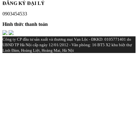
ĐĂNG KÝ ĐẠI LÝ
0903454533‬
Hình thức thanh toán
Công ty CP đầu tư sản xuất và thương mại Vạn Lộc - ĐKKD: 0105771401 do
UBND TP Hà Nội cấp ngày 12/01/2012 - Văn phòng: 16 BT5 X2 khu biệt thự
Linh Đàm, Hoàng Liệt, Hoàng Mai, Hà Nội