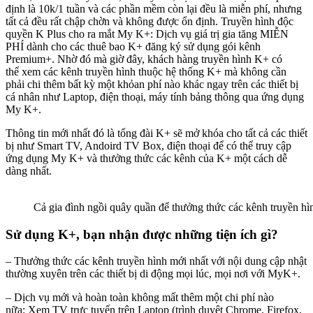
định là 10k/1 tuần và các phần mềm còn lại đều là miễn phí, nhưng
tất cả đều rất chập chờn và không được ổn định. Truyền hình độc
quyền K Plus cho ra mắt My K+: Dịch vụ giá trị gia tăng MIỄN
PHÍ dành cho các thuê bao K+ đăng ký sử dụng gói kênh
Premium+. Nhờ đó mà giờ đây, khách hàng truyền hình K+ có
thể xem các kênh truyền hình thuộc hệ thống K+ mà không cần
phải chi thêm bất kỳ một khỏan phí nào khác ngay trên các thiết bị
cá nhân như Laptop, điện thoại, máy tính bảng thông qua ứng dụng
My K+.
Thông tin mới nhất đó là tổng đài K+ sẽ mở khóa cho tất cả các thiết
bị như Smart TV, Andoird TV Box, điện thoại để có thể truy cập
ứng dụng My K+ và thưởng thức các kênh của K+ một cách dễ
dàng nhất.
Cả gia đình ngồi quây quần để thưởng thức các kênh truyền h
Sử dụng K+, bạn nhận được những tiện ích gì?
– Thưởng thức các kênh truyền hình mới nhất với nội dung cập nhật
thường xuyên trên các thiết bị di động mọi lúc, mọi nơi với MyK+.
– Dịch vụ mới và hoàn toàn không mất thêm một chi phí nào
nữa: Xem TV trực tuyến trên Laptop (trình duyệt Chrome, Firefox,