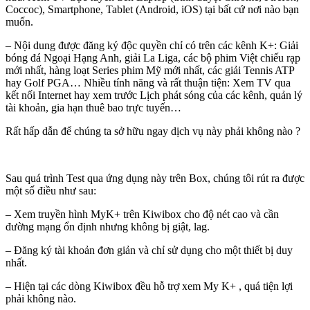
Coccoc), Smartphone, Tablet (Android, iOS) tại bất cứ nơi nào bạn
muốn.
– Nội dung được đăng ký độc quyền chỉ có trên các kênh K+: Giải
bóng đá Ngoại Hạng Anh, giải La Liga, các bộ phim Việt chiếu rạp
mới nhất, hàng loạt Series phim Mỹ mới nhất, các giải Tennis ATP
hay Golf PGA… Nhiều tính năng và rất thuận tiện: Xem TV qua
kết nối Internet hay xem trước Lịch phát sóng của các kênh, quản lý
tài khoản, gia hạn thuê bao trực tuyến…
Rất hấp dẫn để chúng ta sở hữu ngay dịch vụ này phải không nào ?
Sau quá trình Test qua ứng dụng này trên Box, chúng tôi rút ra được
một số điều như sau:
– Xem truyền hình MyK+ trên Kiwibox cho độ nét cao và cần
đường mạng ổn định nhưng không bị giật, lag.
– Đăng ký tài khoản đơn giản và chỉ sử dụng cho một thiết bị duy
nhất.
– Hiện tại các dòng Kiwibox đều hỗ trợ xem My K+ , quá tiện lợi
phải không nào.