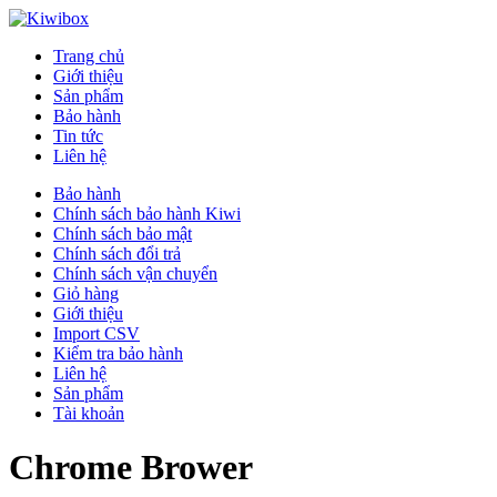
Trang chủ
Giới thiệu
Sản phẩm
Bảo hành
Tin tức
Liên hệ
Bảo hành
Chính sách bảo hành Kiwi
Chính sách bảo mật
Chính sách đổi trả
Chính sách vận chuyển
Giỏ hàng
Giới thiệu
Import CSV
Kiểm tra bảo hành
Liên hệ
Sản phẩm
Tài khoản
Chrome Brower