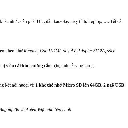
trí khác như : đầu phát HD, đầu karaoke, máy tính, Laptop, …. Tất cả
 kèm theo như
Remote, Cab HDMI, dây AV, Adapter 5V 2A, sách
t bị
viền cắt kim cương
cẩn thận, tinh tế, sang trọng.
ổng kết nối ngoại vi:
1 khe thẻ nhớ Micro SD lên 64GB, 2 ngõ USB
cổng nguồn và Anten Wifi nằm bên cạnh
.