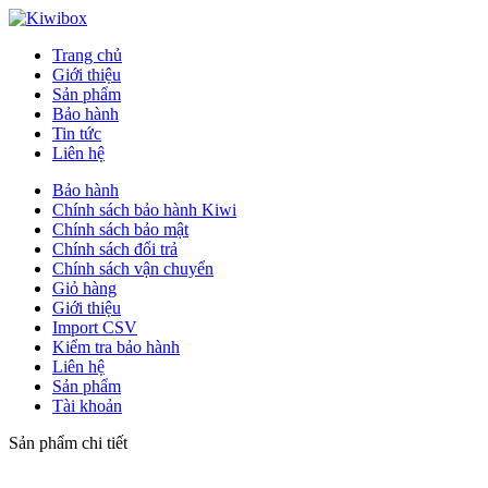
Trang chủ
Giới thiệu
Sản phẩm
Bảo hành
Tin tức
Liên hệ
Bảo hành
Chính sách bảo hành Kiwi
Chính sách bảo mật
Chính sách đổi trả
Chính sách vận chuyển
Giỏ hàng
Giới thiệu
Import CSV
Kiểm tra bảo hành
Liên hệ
Sản phẩm
Tài khoản
Sản phẩm chi tiết