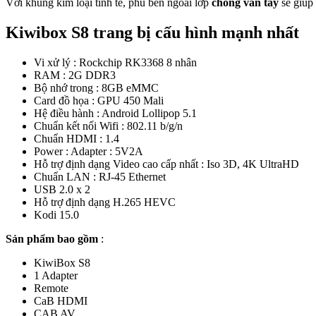
Với khung kim loại tinh tế, phủ bên ngoài lớp
chống vân tay
sẽ giúp 
Kiwibox S8 trang bị cấu hình mạnh nhất
Vi xử lý : Rockchip RK3368 8 nhân
RAM : 2G DDR3
Bộ nhớ trong : 8GB eMMC
Card đồ họa : GPU 450 Mali
Hệ điều hành : Android Lollipop 5.1
Chuẩn kết nối Wifi : 802.11 b/g/n
Chuẩn HDMI : 1.4
Power : Adapter : 5V2A
Hỗ trợ định dạng Video cao cấp nhất : Iso 3D, 4K UltraHD
Chuẩn LAN : RJ-45 Ethernet
USB 2.0 x 2
Hỗ trợ định dạng H.265 HEVC
Kodi 15.0
Sản phẩm bao gồm
:
KiwiBox S8
1 Adapter
Remote
CaB HDMI
CAB AV