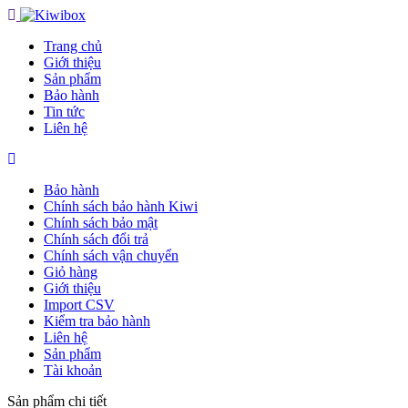
Trang chủ
Giới thiệu
Sản phẩm
Bảo hành
Tin tức
Liên hệ
Bảo hành
Chính sách bảo hành Kiwi
Chính sách bảo mật
Chính sách đổi trả
Chính sách vận chuyển
Giỏ hàng
Giới thiệu
Import CSV
Kiểm tra bảo hành
Liên hệ
Sản phẩm
Tài khoản
Sản phẩm chi tiết