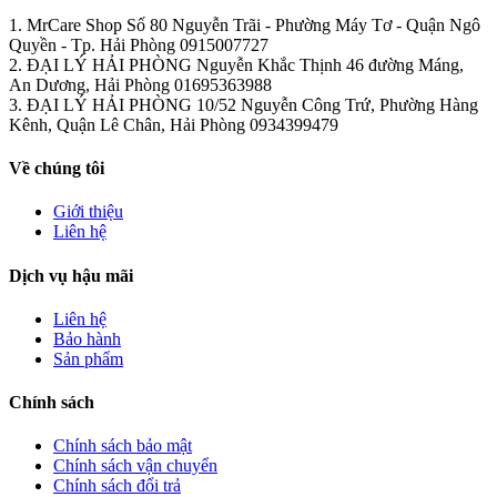
1. MrCare Shop
Số 80 Nguyễn Trãi - Phường Máy Tơ - Quận Ngô
Quyền - Tp. Hải Phòng
0915007727
2. ĐẠI LÝ HẢI PHÒNG
Nguyễn Khắc Thịnh 46 đường Máng,
An Dương, Hải Phòng
01695363988
3. ĐẠI LÝ HẢI PHÒNG
10/52 Nguyễn Công Trứ, Phường Hàng
Kênh, Quận Lê Chân, Hải Phòng
0934399479
Về chúng tôi
Giới thiệu
Liên hệ
Dịch vụ hậu mãi
Liên hệ
Bảo hành
Sản phẩm
Chính sách
Chính sách bảo mật
Chính sách vận chuyển
Chính sách đổi trả