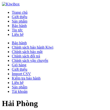
Trang chủ
Giới thiệu
Sản phẩm
Bảo hành
Tin tức
Liên hệ
Bảo hành
Chính sách bảo hành Kiwi
Chính sách bảo mật
Chính sách đổi trả
Chính sách vận chuyển
Giỏ hàng
Giới thiệu
Import CSV
Kiểm tra bảo hành
Liên hệ
Sản phẩm
Tài khoản
Hải Phòng