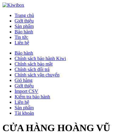
Trang chủ
Giới thiệu
Sản phẩm
Bảo hành
Tin tức
Liên hệ
Bảo hành
Chính sách bảo hành Kiwi
Chính sách bảo mật
Chính sách đổi trả
Chính sách vận chuyển
Giỏ hàng
Giới thiệu
Import CSV
Kiểm tra bảo hành
Liên hệ
Sản phẩm
Tài khoản
CỬA HÀNG HOÀNG VŨ